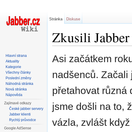
Stránka
Diskuse
Zkusili Jabber 
Přejít na:
navigace
,
hledání
Asi začátkem roku
Hlavní strana
Aktuality
Kategorie
nadšenců. Začali 
Všechny články
Poslední změny
Náhodná stránka
přetahovat různá d
Nová stránka
Nápověda
jsme došli na to,
Zajímavé odkazy
České jabber servery
Jabber klienti
vázla, zvlášt kdy
Rychlý průvodce
Google AdSense