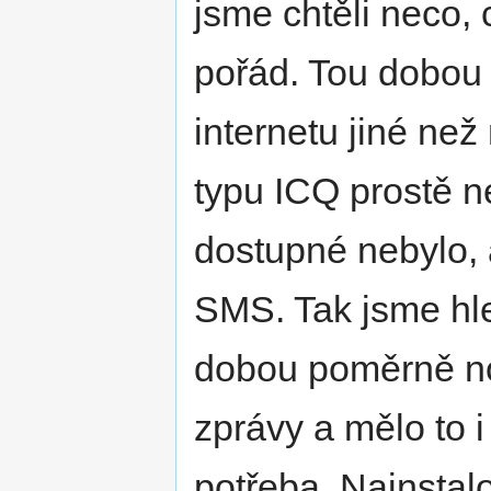
jsme chtěli neco,
pořád. Tou dobou 
internetu jiné ne
typu ICQ prostě ne
dostupné nebylo, a
SMS. Tak jsme hle
dobou poměrně nov
zprávy a mělo to 
potřeba. Nainstal