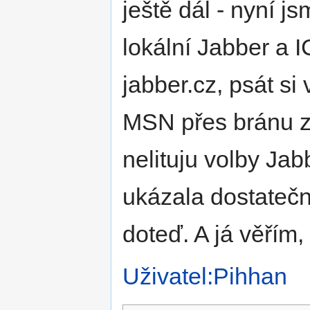
ještě dál - nyní 
lokální Jabber a I
jabber.cz, psát si
MSN přes bránu z
nelituju volby Ja
ukázala dostateč
doteď. A já věřím,
Uživatel:Pihhan