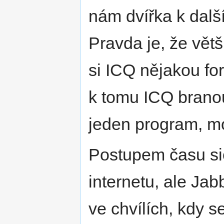
nám dvířka k dal
Pravda je, že vět
si ICQ nějakou fo
k tomu ICQ branou,
jeden program, moh
Postupem času sic
internetu, ale Ja
ve chvílích, kdy s