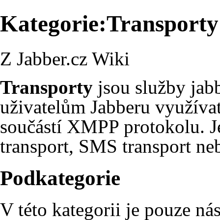
Kategorie:Transporty
Z Jabber.cz Wiki
Transporty
jsou služby jabb
uživatelům
Jabberu
využívat
součástí
XMPP
protokolu. J
transport
,
SMS transport
ne
Podkategorie
V této kategorii je pouze ná