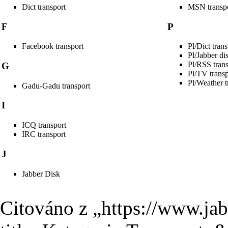
Dict transport
MSN transp
F
P
Facebook transport
Pl/Dict trans
Pl/Jabber di
Pl/RSS trans
G
Pl/TV transp
Pl/Weather t
Gadu-Gadu transport
I
ICQ transport
IRC transport
J
Jabber Disk
Citováno z „
https://www.ja