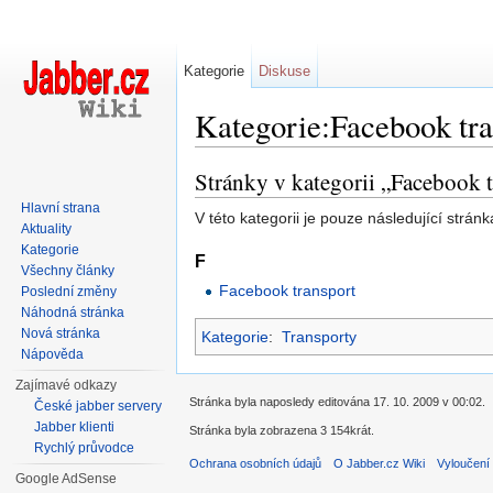
Kategorie
Diskuse
Kategorie:Facebook tra
Přejít na:
navigace
,
hledání
Stránky v kategorii „Facebook 
Hlavní strana
V této kategorii je pouze následující stránk
Aktuality
Kategorie
F
Všechny články
Facebook transport
Poslední změny
Náhodná stránka
Nová stránka
Kategorie
:
Transporty
Nápověda
Zajímavé odkazy
Stránka byla naposledy editována 17. 10. 2009 v 00:02.
České jabber servery
Jabber klienti
Stránka byla zobrazena 3 154krát.
Rychlý průvodce
Ochrana osobních údajů
O Jabber.cz Wiki
Vyloučení
Google AdSense