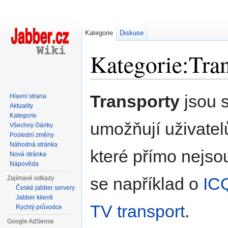
Kategorie
Diskuse
Kategorie:Tra
Přejít na:
navigace
,
hledání
Transporty
jsou s
Hlavní strana
Aktuality
Kategorie
umožňují uživate
Všechny články
Poslední změny
Náhodná stránka
které přímo nejso
Nová stránka
Nápověda
se například o
ICQ
Zajímavé odkazy
České jabber servery
Jabber klienti
TV transport
.
Rychlý průvodce
Google AdSense