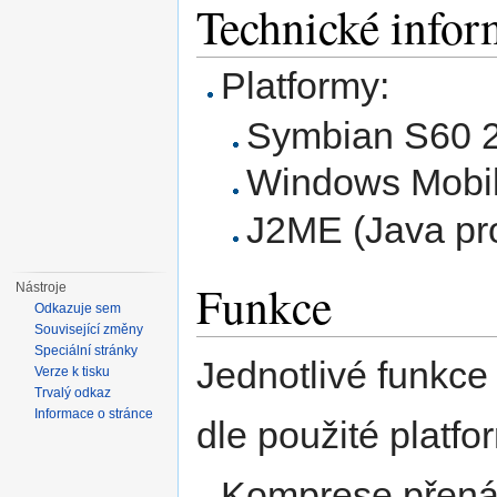
Technické infor
Platformy:
Symbian S60 2.
Windows Mobil
J2ME (Java pro
Funkce
Nástroje
Odkazuje sem
Související změny
Speciální stránky
Jednotlivé funkce
Verze k tisku
Trvalý odkaz
Informace o stránce
dle použité platfor
Komprese přená