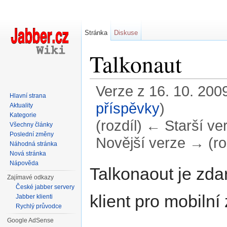
Stránka
Diskuse
Talkonaut
Verze z 16. 10. 2009
Hlavní strana
příspěvky
)
Aktuality
Kategorie
(rozdíl) ← Starší ver
Všechny články
Poslední změny
Novější verze → (ro
Náhodná stránka
Nová stránka
Přejít na:
navigace
,
hledání
Nápověda
Talkonaout je zda
Zajímavé odkazy
České jabber servery
klient pro mobilní 
Jabber klienti
Rychlý průvodce
Google AdSense