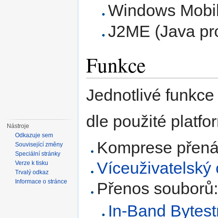
Windows Mobil
J2ME (Java pro
Funkce
Jednotlivé funkce
dle použité platfor
Nástroje
Odkazuje sem
Komprese přená
Související změny
Speciální stránky
Víceuživatelský 
Verze k tisku
Trvalý odkaz
Informace o stránce
Přenos souborů
In-Band Bytes