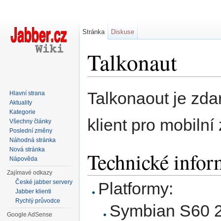
Stránka
Diskuse
Talkonaut
Přejít na:
navigace
,
hledání
Talkonaout je zda
Hlavní strana
Aktuality
Kategorie
klient pro mobilní 
Všechny články
Poslední změny
Náhodná stránka
Nová stránka
Technické infor
Nápověda
Zajímavé odkazy
České jabber servery
Platformy:
Jabber klienti
Rychlý průvodce
Symbian S60 2.
Google AdSense