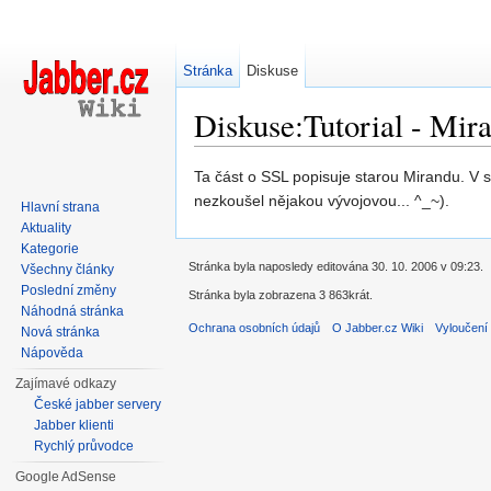
Stránka
Diskuse
Diskuse:Tutorial - Mir
Přejít na:
navigace
,
hledání
Ta část o SSL popisuje starou Mirandu. V
nezkoušel nějakou vývojovou... ^_~).
Hlavní strana
Aktuality
Kategorie
Stránka byla naposledy editována 30. 10. 2006 v 09:23.
Všechny články
Poslední změny
Stránka byla zobrazena 3 863krát.
Náhodná stránka
Ochrana osobních údajů
O Jabber.cz Wiki
Vyloučení
Nová stránka
Nápověda
Zajímavé odkazy
České jabber servery
Jabber klienti
Rychlý průvodce
Google AdSense