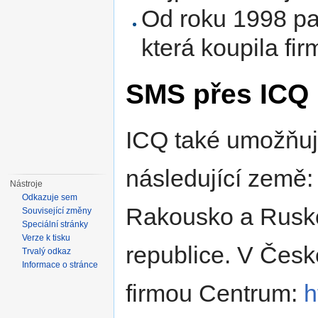
Od roku 1998 pat
která koupila fi
SMS přes ICQ
ICQ také umožňuje
následující země: 
Nástroje
Odkazuje sem
Rakousko a Rusko
Související změny
Speciální stránky
Verze k tisku
republice. V Česk
Trvalý odkaz
Informace o stránce
firmou Centrum:
h