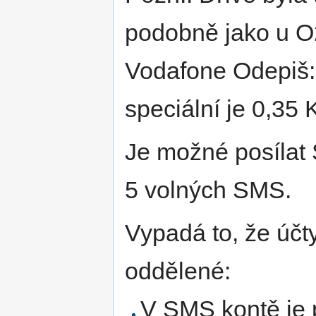
podobně jako u O2 
Vodafone Odepiš:
speciální je 0,35 
Je možné posílat 
5 volných SMS.
Vypadá to, že účt
oddělené:
V SMS kontě je 