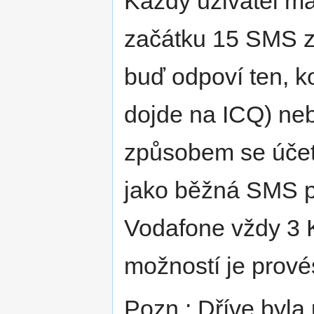
Každý uživatel má
začátku 15 SMS zd
buď odpoví ten, 
dojde na ICQ) ne
způsobem se účet
jako běžná SMS po
Vodafone vždy 3 
možností je prové
Pozn.: Dříve byl