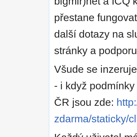
bigmir)net a ICQ 
přestane fungovat
další dotazy na s
stránky a podporu
Všude se inzeruje
- i když podmínky
ČR jsou zde:
http
zdarma/staticky/c