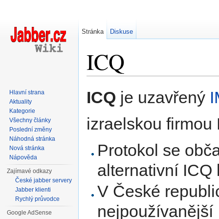
Stránka
Diskuse
ICQ
Přejít na:
navigace
,
hledání
ICQ
je uzavřený
I
Hlavní strana
Aktuality
Kategorie
izraelskou firmou 
Všechny články
Poslední změny
Náhodná stránka
Protokol se obč
Nová stránka
Nápověda
alternativní ICQ
Zajímavé odkazy
České jabber servery
V České republi
Jabber klienti
Rychlý průvodce
nejpoužívanější
Google AdSense