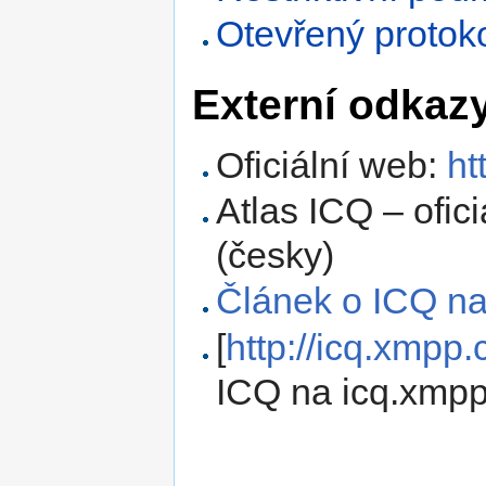
Otevřený protok
Externí odkaz
Oficiální web:
ht
Atlas ICQ – ofic
(česky)
Článek o ICQ na
[
http://icq.xmpp.
ICQ na icq.xmpp