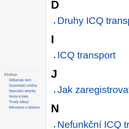
D
Druhy ICQ trans
I
ICQ transport
J
Nástroje
Odkazuje sem
Související změny
Jak zaregistrova
Speciální stránky
Verze k tisku
Trvalý odkaz
N
Informace o stránce
Nefunkční ICQ t