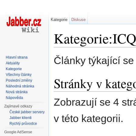
Kategorie
Diskuse
Kategorie:ICQ
Přejít na:
navigace
,
hledání
Články týkající se
Hlavní strana
Aktuality
Kategorie
Všechny články
Stránky v kateg
Poslední změny
Náhodná stránka
Nová stránka
Nápověda
Zobrazují se 4 st
Zajímavé odkazy
České jabber servery
v této kategorii.
Jabber klienti
Rychlý průvodce
Google AdSense