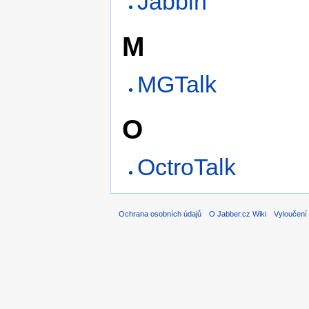
Jabbin
M
MGTalk
O
OctroTalk
Ochrana osobních údajů
O Jabber.cz Wiki
Vyloučení