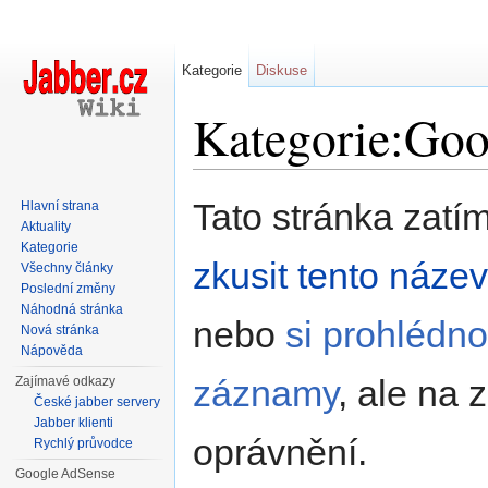
Kategorie
Diskuse
Kategorie:Goo
Přejít na:
navigace
,
hledání
Tato stránka zatí
Hlavní strana
Aktuality
Kategorie
zkusit tento náze
Všechny články
Poslední změny
Náhodná stránka
nebo
si prohlédno
Nová stránka
Nápověda
záznamy
, ale na 
Zajímavé odkazy
České jabber servery
Jabber klienti
oprávnění.
Rychlý průvodce
Google AdSense