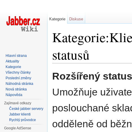
Kategorie
Diskuse
Kategorie:Klie
statusů
Hlavní strana
Aktuality
Přejít na:
navigace
,
hledání
Kategorie
Všechny články
Rozšířený statu
Poslední změny
Náhodná stránka
Umožňuje uživatel
Nová stránka
Nápověda
Zajímavé odkazy
poslouchané skla
České jabber servery
Jabber klienti
Rychlý průvodce
odděleně od běž
Google AdSense