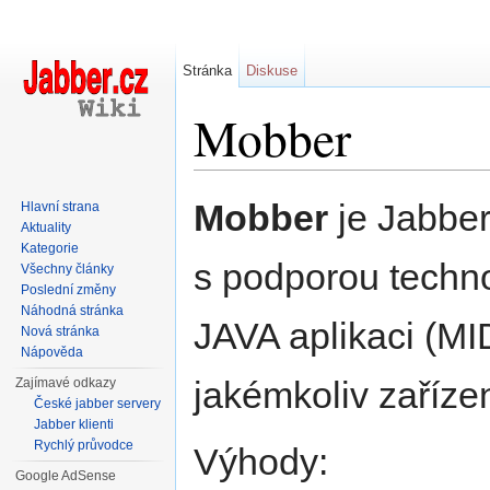
Stránka
Diskuse
Mobber
Přejít na:
navigace
,
hledání
Mobber
je Jabber
Hlavní strana
Aktuality
Kategorie
s podporou techn
Všechny články
Poslední změny
Náhodná stránka
JAVA aplikaci (MI
Nová stránka
Nápověda
jakémkoliv zaříze
Zajímavé odkazy
České jabber servery
Jabber klienti
Rychlý průvodce
Výhody:
Google AdSense