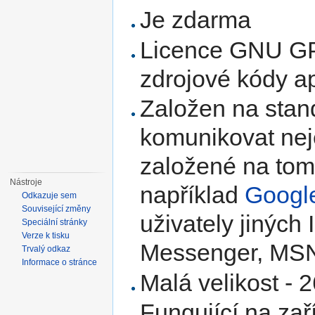
Je zdarma
Licence GNU GP
zdrojové kódy a
Založen na sta
komunikovat neje
založené na tom
Nástroje
například
Google
Odkazuje sem
Související změny
uživately jiných 
Speciální stránky
Verze k tisku
Messenger, MSN
Trvalý odkaz
Informace o stránce
Malá velikost - 
Fungující na zař