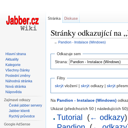
Stránka
Diskuse
Stránky odkazující na 
←
Pandion - Instalace (Windows)
Přejít na:
navigace
,
hledání
Odkazuje sem
Hlavní strana
Aktuality
Strana:
Kategorie
Všechny články
Poslední změny
Filtry
Náhodná stránka
skrýt
vložení |
skrýt
odkazy |
skrýt
přesm
Nová stránka
Nápověda
Zajímavé odkazy
Na
Pandion - Instalace (Windows)
odkazu
České jabber servery
Ukázat (předchozích 50 | následujících 50)
Jabber klienti
Tutorial
‎
(
← odkazy
)
Rychlý průvodce
Google AdSense
Pandion
‎
(
← odkazy