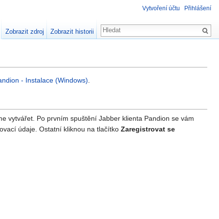
Vytvoření účtu
Přihlášení
Zobrazit zdroj
Zobrazit historii
andion - Instalace (Windows)
.
eme vytvářet. Po prvním spuštění Jabber klienta Pandion se vám
vací údaje. Ostatní kliknou na tlačítko
Zaregistrovat se