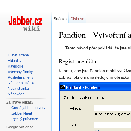
Stránka
Diskuse
Pandion - Vytvoření a
Přejít na:
navigace
,
hledání
Tento návod předpokládá, že jste 
Hlavní strana
Registrace účtu
Aktuality
Kategorie
K tomu, aby jste Pandion mohli využíva
Všechny články
zobrazí okno na následujícím obrázku. 
Poslední změny
Náhodná stránka
Nová stránka
Nápověda
Zajímavé odkazy
České jabber servery
Jabber klienti
Rychlý průvodce
Google AdSense