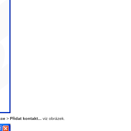
kce
>
Přidat kontakt...
viz obrázek.