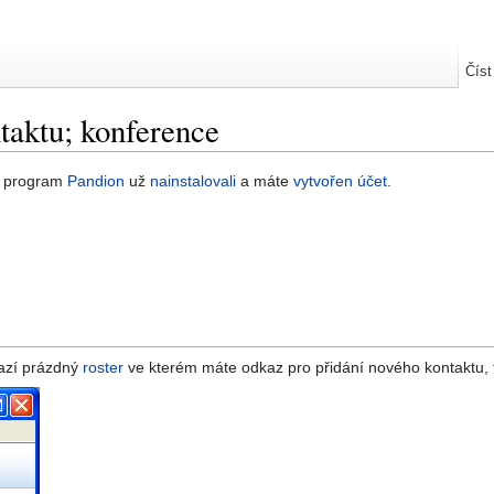
Číst
taktu; konference
si program
Pandion
už
nainstalovali
a máte
vytvořen účet
.
azí prázdný
roster
ve kterém máte odkaz pro přidání nového kontaktu, t