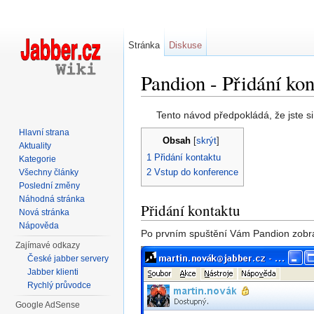
Stránka
Diskuse
Pandion - Přidání kon
Přejít na:
navigace
,
hledání
Tento návod předpokládá, že jste 
Hlavní strana
Obsah
[
skrýt
]
Aktuality
1
Přidání kontaktu
Kategorie
2
Vstup do konference
Všechny články
Poslední změny
Náhodná stránka
Přidání kontaktu
Nová stránka
Nápověda
Po prvním spuštění Vám Pandion zobr
Zajímavé odkazy
České jabber servery
Jabber klienti
Rychlý průvodce
Google AdSense