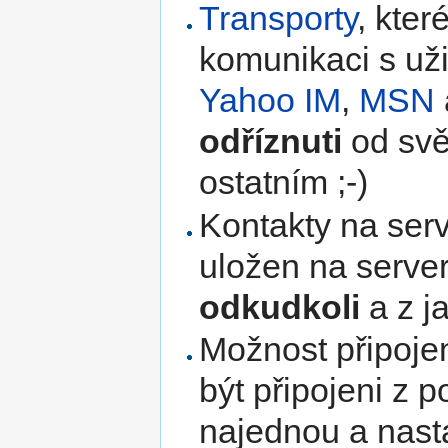
Transporty
, kte
komunikaci s uživ
Yahoo IM
,
MSN
odříznuti
od svě
ostatním ;-)
Kontakty na ser
uložen na server
odkudkoli
a z ja
Možnost připoje
být připojeni z 
najednou a nasta