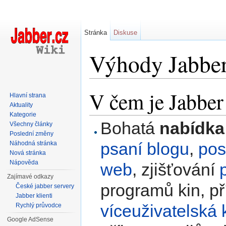
Stránka
Diskuse
Výhody Jabbe
Přejít na:
navigace
,
hledání
V čem je Jabber 
Hlavní strana
Aktuality
Kategorie
Bohatá
nabídka
Všechny články
Poslední změny
psaní blogu
,
pos
Náhodná stránka
Nová stránka
Nápověda
web
, zjišťování
Zajímavé odkazy
programů kin, p
České jabber servery
Jabber klienti
víceuživatelská
Rychlý průvodce
Google AdSense