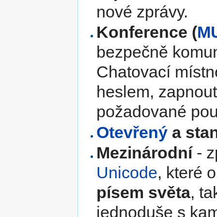
nové zprávy.
Konference (
M
bezpečně komuni
Chatovací místno
heslem, zapnout 
požadované použ
Otevřený
a sta
Mezinárodní
- z
Unicode
, které
písem světa
, t
jednoduše s kam