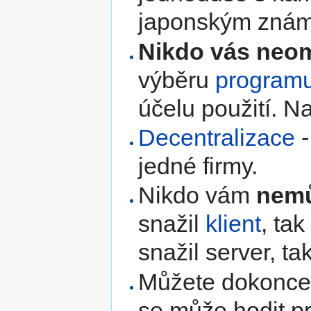
japonským zná
Nikdo vás neo
výběru
program
účelu použití. N
Decentralizace
jedné firmy.
Nikdo vám
nemů
snažil
klient
, ta
snažil server, tak
Můžete dokonce p
se může hodit p