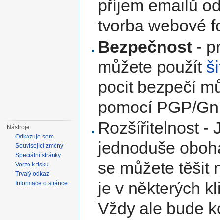
příjem emailů o
tvorba webové fo
Bezpečnost
- p
můžete použít
š
pocit bezpečí mů
pomocí PGP/Gn
Rozšířitelnost - 
Nástroje
Odkazuje sem
jednoduše oboha
Související změny
Speciální stránky
se můžete těšit
Verze k tisku
Trvalý odkaz
je v některých k
Informace o stránce
Vždy ale bude ko