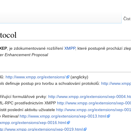
Číst
tocol
XEP
, je zdokumentované rozšíření
XMPP
, které postupně prochází zl
ber Enhancement Proposal
lů:
http://www.xmpp.org/extensions/
(anglicky)
ols
definuje postup pro tvorbu a schvalování protokolů:
http://www.xmpp
řiřující formulářové prvky:
http://www.xmpp.org/extensions/xep-0004.ht
ML-RPC prostřednictvím XMPP
http://www.xmpp.org/extensions/xep-00
stit poslední aktivitu uživatele
http://www.xmpp.org/extensions/xep-00
 Retrieval
http://www.xmpp.org/extensions/xep-0013.html
.xmpp.org/extensions/xep-0016.html
ttp://www.xmpp.org/extensions/xep-0019.html