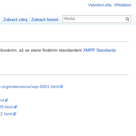
Vytvoření účtu
Přihlášení
Zobrazit zdroj
Zobrazit historii
epšováním, až se stane finálním standardem
XMPP Standards
.org/extensions/xep-0001.html
ml
09.html
12.html