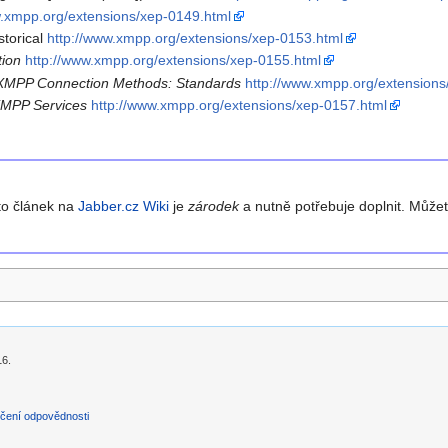
w.xmpp.org/extensions/xep-0149.html
storical
http://www.xmpp.org/extensions/xep-0153.html
tion
http://www.xmpp.org/extensions/xep-0155.html
e XMPP Connection Methods: Standards
http://www.xmpp.org/extensions
XMPP Services
http://www.xmpp.org/extensions/xep-0157.html
to článek na
Jabber.cz Wiki
je
zárodek
a nutně potřebuje doplnit. Může
16.
čení odpovědnosti