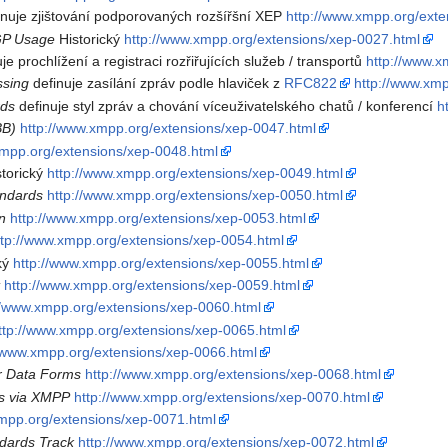
inuje zjištování podporovaných rozšířšní XEP
http://www.xmpp.org/exte
GP Usage
Historický
http://www.xmpp.org/extensions/xep-0027.html
je prochlížení a registraci rozřiřujících služeb / transportů
http://www.x
ssing
definuje zasílání zpráv podle hlaviček z
RFC822
http://www.xm
rds
definuje styl zpráv a chování víceuživatelského chatů / konferencí
h
BB)
http://www.xmpp.org/extensions/xep-0047.html
xmpp.org/extensions/xep-0048.html
torický
http://www.xmpp.org/extensions/xep-0049.html
ndards
http://www.xmpp.org/extensions/xep-0050.html
n
http://www.xmpp.org/extensions/xep-0053.html
ttp://www.xmpp.org/extensions/xep-0054.html
cký
http://www.xmpp.org/extensions/xep-0055.html
t
http://www.xmpp.org/extensions/xep-0059.html
//www.xmpp.org/extensions/xep-0060.html
ttp://www.xmpp.org/extensions/xep-0065.html
//www.xmpp.org/extensions/xep-0066.html
or Data Forms
http://www.xmpp.org/extensions/xep-0068.html
ts via XMPP
http://www.xmpp.org/extensions/xep-0070.html
xmpp.org/extensions/xep-0071.html
dards Track
http://www.xmpp.org/extensions/xep-0072.html