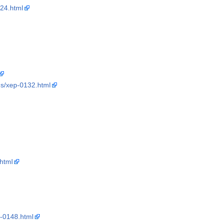
124.html
ns/xep-0132.html
html
p-0148.html