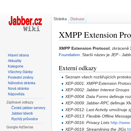
Stránka
Diskuse
XMPP Extension Pro
Přejít na:
navigace
,
hledání
XMPP Extension Protocol
, zkráceně
Foundation
. Starší název je
JEP - Jab
Hlavní strana
Aktuality
Externí odkazy
Kategorie
Všechny články
Seznam všech rozšiřujících protoko
Poslední změny
Náhodná stránka
XEP-0001: XMPP Extension Protoc
Nová stránka
XEP-0002: Jabber Interest Groups
Nápověda
XEP-0004: Data Forms
definuje roz
Zajímavé odkazy
XEP-0009: Jabber-RPC
definuje X
České jabber servery
XEP-0012: Last Activity
umožnuje zji
Jabber klienti
XEP-0013: Flexible Offline Message
Rychlý průvodce
XEP-0016: Privacy Lists
http://www
Google AdSense
XEP-0019: Streamlining the JIGs
h