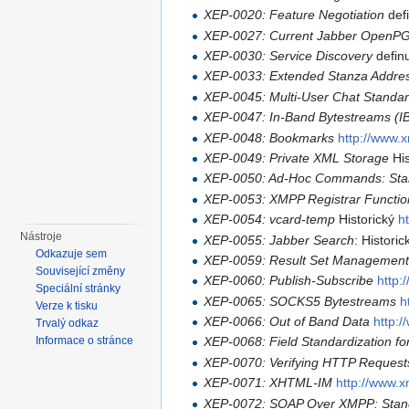
XEP-0020: Feature Negotiation
def
XEP-0027: Current Jabber OpenP
XEP-0030: Service Discovery
definu
XEP-0033: Extended Stanza Addre
XEP-0045: Multi-User Chat Standa
XEP-0047: In-Band Bytestreams (I
XEP-0048: Bookmarks
http://www.
XEP-0049: Private XML Storage
His
XEP-0050: Ad-Hoc Commands: Sta
XEP-0053: XMPP Registrar Functio
XEP-0054: vcard-temp
Historický
h
Nástroje
XEP-0055: Jabber Search
: Histori
Odkazuje sem
XEP-0059: Result Set Managemen
Související změny
XEP-0060: Publish-Subscribe
http:
Speciální stránky
XEP-0065: SOCKS5 Bytestreams
h
Verze k tisku
XEP-0066: Out of Band Data
http:
Trvalý odkaz
Informace o stránce
XEP-0068: Field Standardization f
XEP-0070: Verifying HTTP Reques
XEP-0071: XHTML-IM
http://www.
XEP-0072: SOAP Over XMPP: Stan