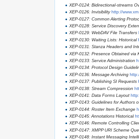
XEP-0124: Bidirectional-streams 
XEP-0126: Invisibility
http://www.xm
XEP-0127: Common Alerting Proto
XEP-0128: Service Discovery Exten
XEP-0129: WebDAV File Transfers
XEP-0130: Waiting Lists: Historical
XEP-0131: Stanza Headers and Int
XEP-0132: Presence Obtained via K
XEP-0133: Service Administration
h
XEP-0134: Protocol Design Guideli
XEP-0136: Message Archiving
http
XEP-0137: Publishing SI Requests
XEP-0138: Stream Compression
ht
XEP-0141: Data Forms Layout
htt
XEP-0143: Guidelines for Authors 
XEP-0144: Roster Item Exchange
h
XEP-0145: Annotations
Historical
h
XEP-0146: Remote Controlling Clie
XEP-0147: XMPP URI Scheme Que
XEP-0148: Instant Messaging Intell