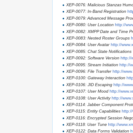
XEP-0076: Malicious Stanzas
Humor
XEP-0077: In-Band Registration
ht
XEP-0079: Advanced Message Pro
XEP-0080: User Location
http://ww
XEP-0082: XMPP Date and Time Pro
XEP-0083: Nested Roster Groups
XEP-0084: User Avatar
http://www.
XEP-0085: Chat State Notifications
XEP-0092: Software Version
http:/
XEP-0095: Stream Initiation
http:/
XEP-0096: File Transfer
http://www
XEP-0100: Gateway Interaction
htt
XEP-0106: JID Escaping
http://ww
XEP-0107: User Mood
http://www.
XEP-0108: User Activity
http://www
XEP-0114: Jabber Component Prot
XEP-0115: Entity Capabilities
http:
XEP-0116: Encrypted Session Negot
XEP-0118: User Tune
http://www.x
XEP-0122: Data Forms Validation
h