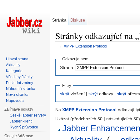
Stránka
Diskuse
Stránky odkazující na
←
XMPP Extension Protocol
Přejít na:
navigace
,
hledání
Odkazuje sem
Hlavní strana
Aktuality
Strana:
Kategorie
Všechny články
Poslední změny
Filtry
Náhodná stránka
skrýt
vložení |
skrýt
odkazy |
skrýt
přesm
Nová stránka
Nápověda
Zajímavé odkazy
Na
XMPP Extension Protocol
odkazují ty
České jabber servery
Ukázat (předchozích 50 | následujících 50)
Jabber klienti
Jabber Enhancemen
Rychlý průvodce
Google AdSense
Aktuality
‎
(
← odka