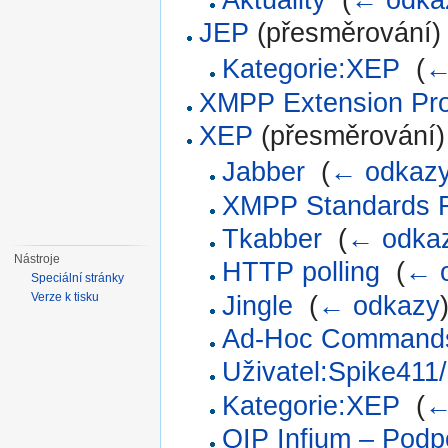
JEP
(přesměrování) 
Kategorie:XEP
‎
(
←
XMPP Extension Pro
XEP
(přesměrování)
Jabber
‎
(
← odkaz
XMPP Standards F
Tkabber
‎
(
← odka
Nástroje
HTTP polling
‎
(
← 
Speciální stránky
Verze k tisku
Jingle
‎
(
← odkazy
Ad-Hoc Command
Uživatel:Spike411/
Kategorie:XEP
‎
(
←
QIP Infium – Pod