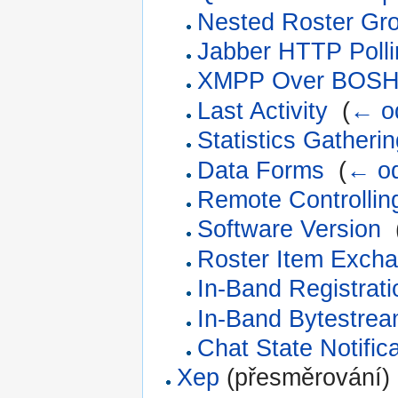
Nested Roster Gr
Jabber HTTP Polli
XMPP Over BOS
Last Activity
‎
(
← o
Statistics Gatherin
Data Forms
‎
(
← o
Remote Controlling
Software Version
‎
Roster Item Exch
In-Band Registrati
In-Band Bytestre
Chat State Notific
Xep
(přesměrování) 