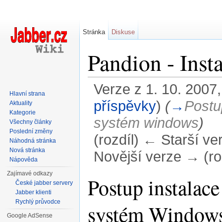
Stránka
Diskuse
Pandion - Inst
Verze z 1. 10. 2007,
Hlavní strana
příspěvky
)
(
→
Postu
Aktuality
Kategorie
systém windows
)
Všechny články
Poslední změny
(rozdíl) ← Starší ver
Náhodná stránka
Nová stránka
Novější verze → (ro
Nápověda
Přejít na:
navigace
,
hledání
Zajímavé odkazy
Postup instalace
České jabber servery
Jabber klienti
Rychlý průvodce
systém Window
Google AdSense