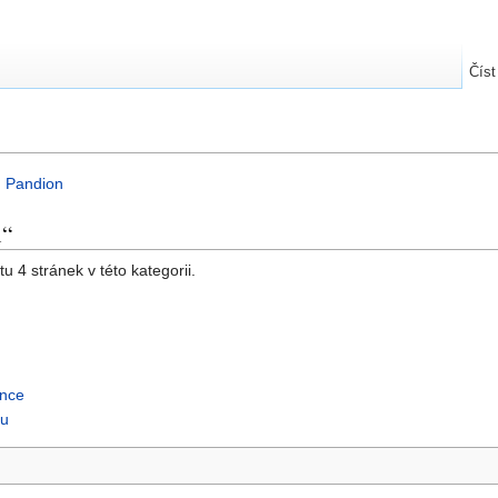
Číst
m
Pandion
n“
u 4 stránek v této kategorii.
ence
tu