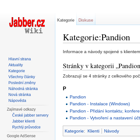
Kategorie
Diskuse
Kategorie:Pandion
Přejít na:
navigace
,
hledání
Informace a návody spojené s kliente
Hlavní strana
Stránky v kategorii „Pandio
Aktuality
Kategorie
Zobrazují se 4 stránky z celkového počt
Všechny články
Poslední změny
P
Náhodná stránka
Nová stránka
Pandion
Nápověda
Pandion - Instalace (Windows)
Zajímavé odkazy
Pandion - Přidání kontaktu; konfer
České jabber servery
Pandion - Vytvoření a nastavení úč
Jabber klienti
Rychlý průvodce
Kategorie
:
Klienti
Návody
Google AdSense