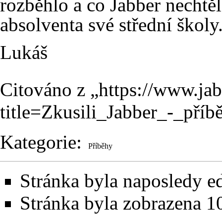
rozběhlo a co
Jabber
nechtěl
absolventa své střední školy.
Lukáš
Citováno z „
https://www.ja
title=Zkusili_Jabber_-_př
Kategorie
:
Příběhy
Stránka byla naposledy ed
Stránka byla zobrazena 1