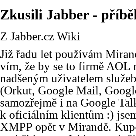
Zkusili Jabber - příbě
Z Jabber.cz Wiki
Již řadu let používám
Miran
vím, že by se to firmě
AOL
nadšeným uživatelem služe
(Orkut, Google Mail, Googl
samozřejmě i na
Google Tal
k oficiálním klientům :) jse
XMPP
opět v
Mirandě
. Kup