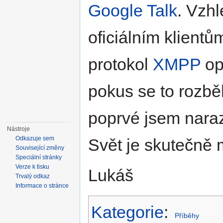
Google Talk
. Vzh
oficiálním klientů
protokol
XMPP
op
pokus se to rozbě
poprvé jsem naraz
Nástroje
Odkazuje sem
Svět je skutečně m
Související změny
Speciální stránky
Verze k tisku
Lukáš
Trvalý odkaz
Informace o stránce
Kategorie
:
Příběhy