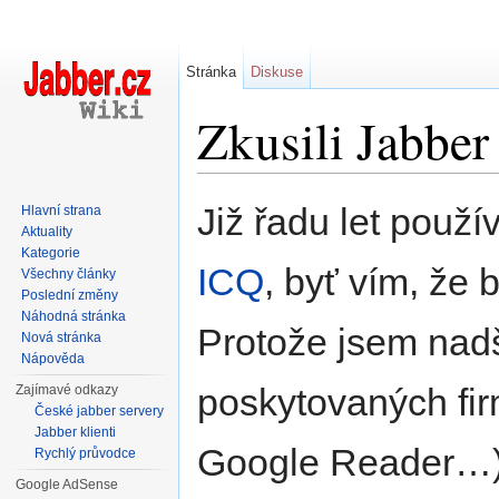
Stránka
Diskuse
Zkusili Jabber 
Přejít na:
navigace
,
hledání
Již řadu let použ
Hlavní strana
Aktuality
Kategorie
ICQ
, byť vím, že 
Všechny články
Poslední změny
Náhodná stránka
Protože jsem nad
Nová stránka
Nápověda
poskytovaných fi
Zajímavé odkazy
České jabber servery
Jabber klienti
Google Reader…),
Rychlý průvodce
Google AdSense