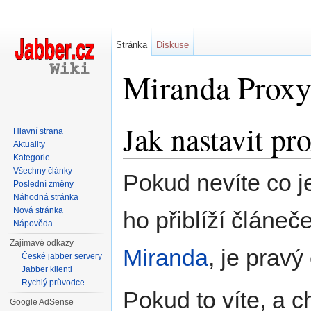
Stránka
Diskuse
Miranda Prox
Přejít na:
navigace
,
hledání
Jak nastavit pr
Hlavní strana
Aktuality
Kategorie
Všechny články
Pokud nevíte co j
Poslední změny
Náhodná stránka
Nová stránka
ho přiblíží článeč
Nápověda
Zajímavé odkazy
Miranda
, je pravý 
České jabber servery
Jabber klienti
Rychlý průvodce
Pokud to víte, a c
Google AdSense