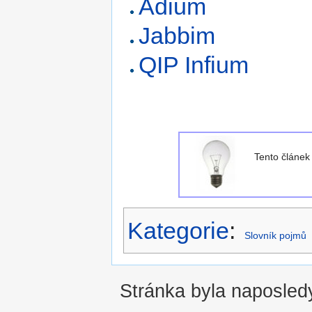
Adium
Jabbim
QIP Infium
Tento článe
Kategorie
:
Slovník pojmů
Stránka byla naposledy