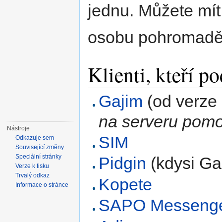
jednu. Můžete mít
osobu pohromadě
Klienti, kteří p
Gajim
(od verze
na serveru pom
Nástroje
SIM
Odkazuje sem
Související změny
Speciální stránky
Pidgin
(kdysi Ga
Verze k tisku
Trvalý odkaz
Kopete
Informace o stránce
SAPO Messeng