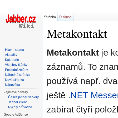
Stránka
Diskuse
Metakontakt
Přejít na:
navigace
,
hledání
Metakontakt
je k
Hlavní strana
Aktuality
Kategorie
záznamů. To znam
Všechny články
Poslední změny
Náhodná stránka
používá např. dv
Nová stránka
Nápověda
ještě
.NET Messen
Zajímavé odkazy
České jabber servery
Jabber klienti
zabírat čtyři polo
Rychlý průvodce
Google AdSense