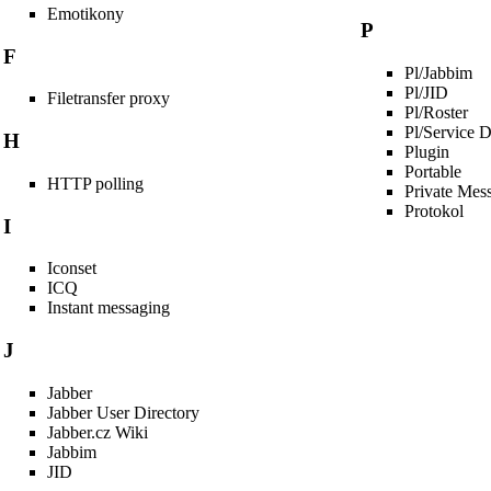
Emotikony
P
F
Pl/Jabbim
Pl/JID
Filetransfer proxy
Pl/Roster
Pl/Service 
H
Plugin
Portable
HTTP polling
Private Mes
Protokol
I
Iconset
ICQ
Instant messaging
J
Jabber
Jabber User Directory
Jabber.cz Wiki
Jabbim
JID