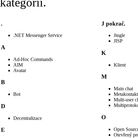
kategorii.
.
J pokrač.
.NET Messenger Service
Jingle
JISP
A
K
Ad-Hoc Commands
AIM
Klient
Avatar
M
B
Main chat
Bot
Metakontakt
Multi-user c
Multiprotoko
D
O
Decentralizace
Open Sourc
E
Otevřený pr