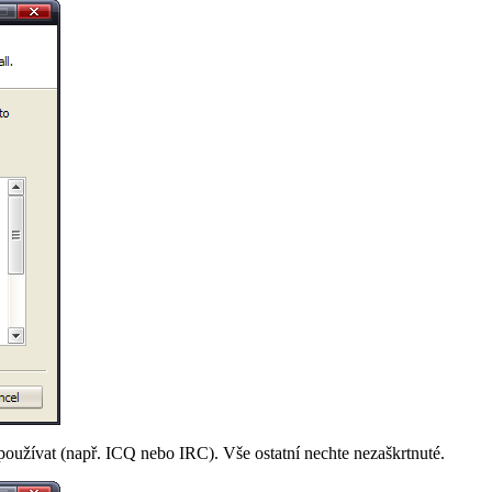
 používat (např.
ICQ
nebo
IRC
). Vše ostatní nechte nezaškrtnuté.