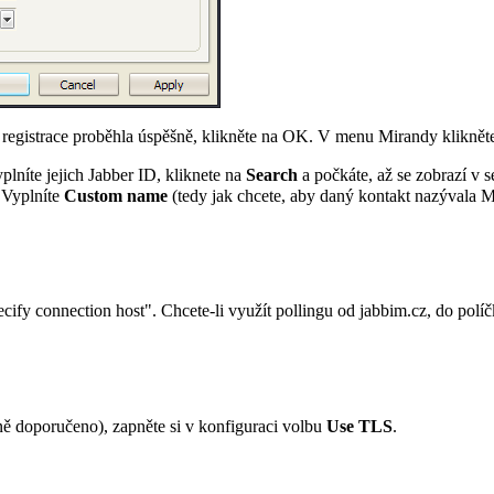
 registrace proběhla úspěšně, klikněte na OK. V menu Mirandy kliknět
plníte jejich Jabber ID, kliknete na
Search
a počkáte, až se zobrazí v
 Vyplníte
Custom name
(tedy jak chcete, aby daný kontakt nazývala M
ify connection host". Chcete-li využít pollingu od jabbim.cz, do políč
ě doporučeno), zapněte si v konfiguraci volbu
Use TLS
.