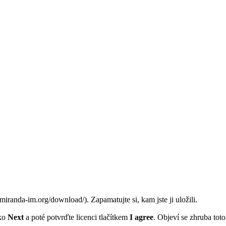
. Zapamatujte si, kam jste ji uložili.
tko
Next
a poté potvrďte licenci tlačítkem
I agree
. Objeví se zhruba tot