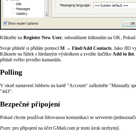
Klikněte na
Register New User
, odsouhlaste kliknutím na OK. Pokud
Svoje přátelé si přidáte pomocí
M → Find/Add Contacts
. Jako
JID
vy
Kliknete na řádek s hledaným výsledkem a zvolíte tlačítko
Add to list
.
přidali svého prvního kamaráda.
Polling
V okně nastavení Jabberu na kartě "Account" zaškrtněte "Manually spec
"443".
Bezpečné připojení
Pokud chcete používat šifrovanou komunikaci se serverem (jednoznačn
Pozn:
pro připojení na účet
GMail.com
je tento krok nezbytný.