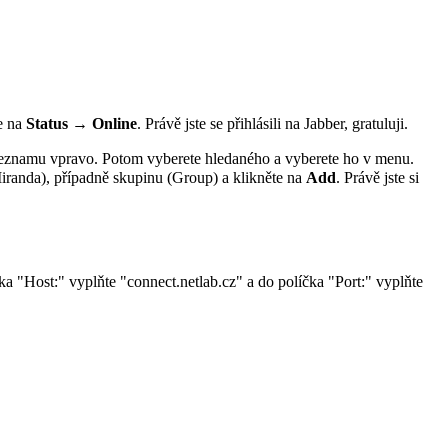
e na
Status → Online
. Právě jste se přihlásili na Jabber, gratuluji.
 seznamu vpravo. Potom vyberete hledaného a vyberete ho v menu.
iranda), případně skupinu (Group) a klikněte na
Add
. Právě jste si
ka "Host:" vyplňte "connect.netlab.cz" a do políčka "Port:" vyplňte