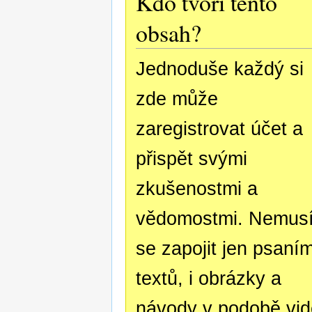
Kdo tvoří tento
obsah?
Jednoduše každý si
zde může
zaregistrovat účet a
přispět svými
zkušenostmi a
vědomostmi. Nemusí
se zapojit jen psaní
textů, i obrázky a
návody v podobě vid