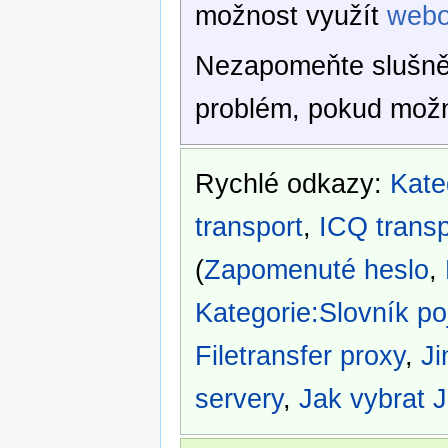
možnost využít
webo
Nezapomeňte slušně 
problém, pokud možn
Rychlé odkazy:
Kate
transport
,
ICQ transp
(
Zapomenuté heslo
,
Kategorie:Slovník p
Filetransfer proxy
,
Ji
servery
,
Jak vybrat 