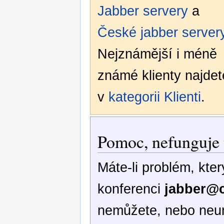
Jabber servery
a
České jabber server
Nejznámější i méně
známé klienty najdet
v
kategorii Klienti
.
Pomoc, nefunguje 
Máte-li problém, kte
konferenci
jabber@c
nemůžete, nebo neumí