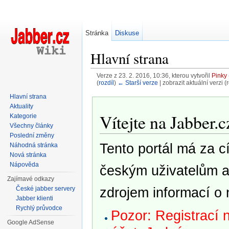
Stránka
Diskuse
Hlavní strana
Verze z 23. 2. 2016, 10:36, kterou vytvořil
Pinky
(
rozdíl
)
← Starší verze
| zobrazit aktuální verzi (
Přejít na:
navigace
,
hledání
Hlavní strana
Aktuality
Vítejte na Jabber.c
Kategorie
Všechny články
Poslední změny
Tento portál má za cí
Náhodná stránka
Nová stránka
Nápověda
českým uživatelům a
Zajímavé odkazy
zdrojem informací o 
České jabber servery
Jabber klienti
Rychlý průvodce
Pozor: Registrací 
Google AdSense