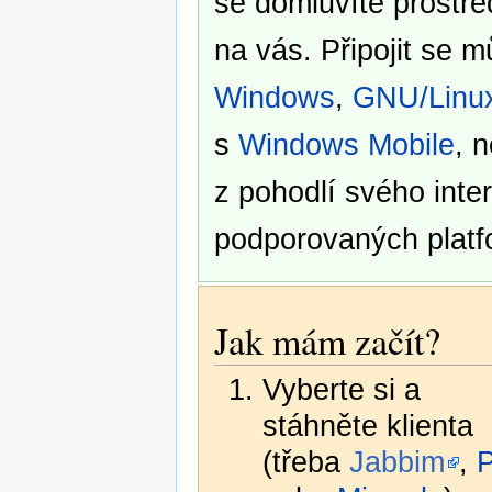
se domluvíte prostře
na vás. Připojit se 
Windows
,
GNU/Linu
s
Windows Mobile
, 
z pohodlí svého inte
podporovaných platf
Jak mám začít?
Vyberte si a
stáhněte klienta
(třeba
Jabbim
,
P