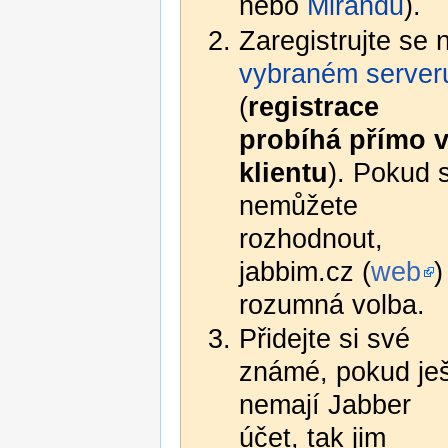
nebo
Mirandu
).
Zaregistrujte se 
vybraném server
(
registrace
probíhá přímo 
klientu
). Pokud 
nemůžete
rozhodnout,
jabbim.cz (
web
)
rozumná volba.
Přidejte si své
známé, pokud je
nemají Jabber
účet, tak jim