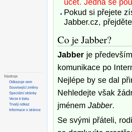
účet. Jedná se pou
Pokud si přejete z
Jabber.cz, přejdět
Co je Jabber?
Jabber
je především
komunikace po Intern
Nástroje
Nejlépe by se dal p
Odkazuje sem
Související změny
Nehledejte však žád
Speciální stránky
Verze k tisku
jménem
Jabber
.
Trvalý odkaz
Informace o stránce
Se svými přáteli, ro