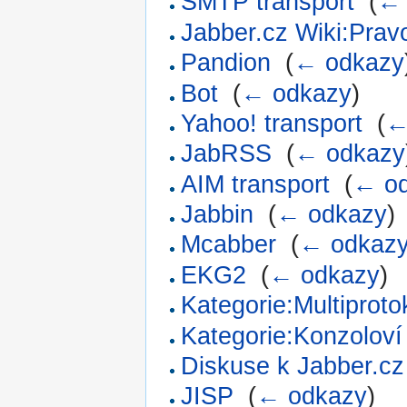
SMTP transport
‎
(
← 
Jabber.cz Wiki:Prav
Pandion
‎
(
← odkazy
Bot
‎
(
← odkazy
)
Yahoo! transport
‎
(
←
JabRSS
‎
(
← odkazy
AIM transport
‎
(
← o
Jabbin
‎
(
← odkazy
)
Mcabber
‎
(
← odkaz
EKG2
‎
(
← odkazy
)
Kategorie:Multiprotok
Kategorie:Konzoloví 
Diskuse k Jabber.cz
JISP
‎
(
← odkazy
)