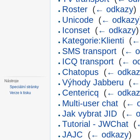
Roster
‎
(
← odkazy
)
Unicode
‎
(
← odkazy
Iconset
‎
(
← odkazy
)
Kategorie:Klienti
‎
(
←
SMS transport
‎
(
← o
ICQ transport
‎
(
← o
Chatopus
‎
(
← odka
Výhody Jabberu
‎
(
←
Nástroje
Speciální stránky
Centericq
‎
(
← odka
Verze k tisku
Multi-user chat
‎
(
← 
Jak vybrat JID
‎
(
← o
Tutorial - JWChat
‎
(
JAJC
‎
(
← odkazy
)