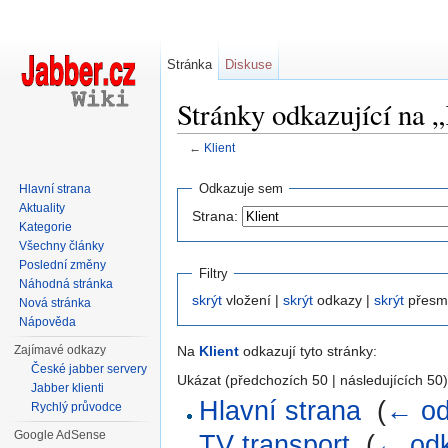
Stránka
Diskuse
Stránky odkazující na „
←
Klient
Přejít na:
navigace
,
hledání
Odkazuje sem
Hlavní strana
Aktuality
Strana:
Kategorie
Všechny články
Poslední změny
Filtry
Náhodná stránka
skrýt
vložení |
skrýt
odkazy |
skrýt
přesm
Nová stránka
Nápověda
Zajímavé odkazy
Na
Klient
odkazují tyto stránky:
České jabber servery
Ukázat (předchozích 50 | následujících 50)
Jabber klienti
Hlavní strana
‎
(
← od
Rychlý průvodce
Google AdSense
TV transport
‎
(
← od