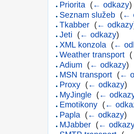
Priorita
‎
(
← odkazy
)
Seznam služeb
‎
(
← 
Tkabber
‎
(
← odkazy
Jeti
‎
(
← odkazy
)
XML konzola
‎
(
← od
Weather transport
‎
(
Adium
‎
(
← odkazy
)
MSN transport
‎
(
← o
Proxy
‎
(
← odkazy
)
MyJingle
‎
(
← odkaz
Emotikony
‎
(
← odka
Papla
‎
(
← odkazy
)
MJabber
‎
(
← odkaz