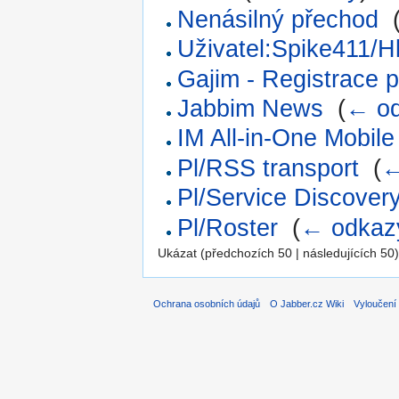
Nenásilný přechod
‎
Uživatel:Spike411/H
Gajim - Registrace 
Jabbim News
‎
(
← o
IM All-in-One Mobil
Pl/RSS transport
‎
(
←
Pl/Service Discover
Pl/Roster
‎
(
← odkaz
Ukázat (předchozích 50 | následujících 50)
Ochrana osobních údajů
O Jabber.cz Wiki
Vyloučení